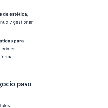
s de estética
,
inuo y gestionar
áticas para
l primer
 forma
gocio paso
tales: