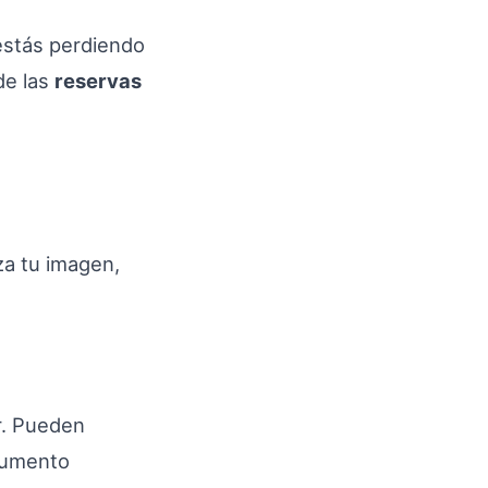
estás perdiendo
de las
reservas
za tu imagen,
r. Pueden
 aumento