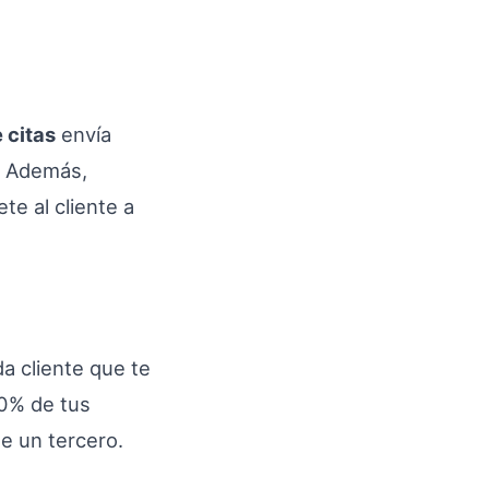
 citas
envía
. Además,
te al cliente a
a cliente que te
00% de tus
e un tercero.