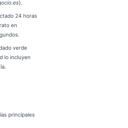
gocio.es
).
ctado 24 horas
rato en
egundos.
dado verde
d lo incluyen
ía.
ías principales