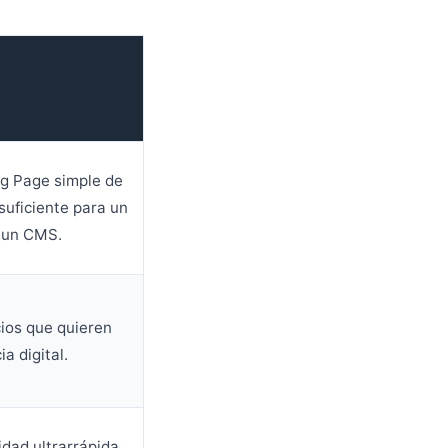
ng Page simple de
nsuficiente para un
o un CMS.
ios que quieren
a digital.
dad ultrarrápida,