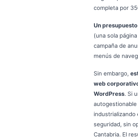
completa por 350
Un presupuesto 
(una sola página
campaña de anunc
menús de navega
Sin embargo,
es
web corporativ
WordPress
. Si
autogestionable 
industrializando 
seguridad, sin o
Cantabria. El re