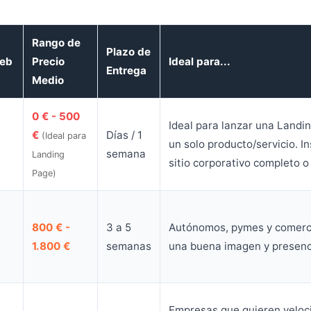
Rango de
Plazo de
Web
Precio
Ideal para...
Entrega
Medio
0 € - 500
Ideal para lanzar una Landi
€
Días / 1
(Ideal para
un solo producto/servicio. I
semana
Landing
sitio corporativo completo 
Page)
800 € -
3 a 5
Autónomos, pymes y comerc
1.800 €
semanas
una buena imagen y presenci
Empresas que quieren veloci