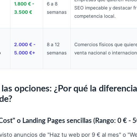
1.800 € -
6 a 8
SEO impecable y destacar fr
3.500 €
semanas
competencia local.
2.000 € -
8 a 12
Comercios físicos que quieren
o
5.000 €+
semanas
venta nacional o internacion
las opciones: ¿Por qué la diferenci
nde?
ost" o Landing Pages sencillas (Rango: 0 € - 5
isto anuncios de "Haz tu web por 9 € al mes" o "W