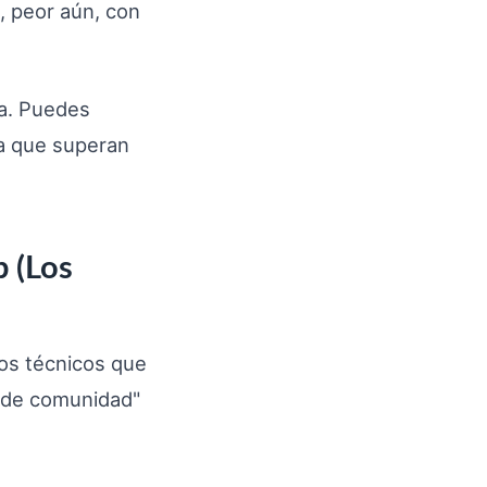
, peor aún, con
sa. Puedes
da que superan
b (Los
tos técnicos que
s de comunidad"