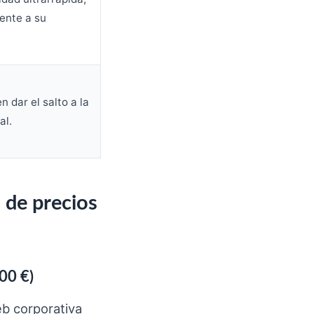
ente a su
 dar el salto a la
al.
a de precios
00 €)
eb corporativa