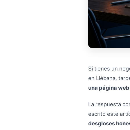
Si tienes un neg
en Liébana, tard
una página web 
La respuesta cor
escrito este art
desgloses hones