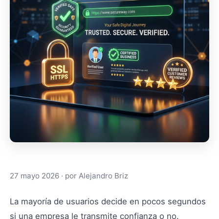
¡Hola! Soy Alejandro. 👋 ¿Qué necesitas? Selecciona 
Web
App/PWA
Aplicaciones
Automatizaciones
IA
27 mayo 2026
· por
Alejandro Briz
La mayoría de usuarios decide en pocos segundos
si una empresa le transmite confianza o no.