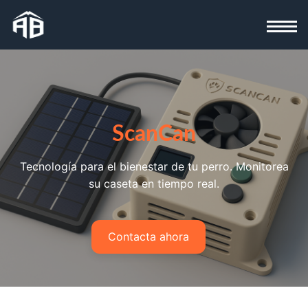
ScanCan
¡Hola! Soy Alejandro. 👋 ¿Qué necesitas?
Tecnología para el bienestar de tu perro. Monitorea
Selecciona uno de los temas o escríbeme tu
duda:
su caseta en tiempo real.
Web
Apps
Software
Automatizaciones
IA
Diseño
Contacta ahora