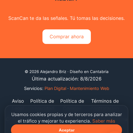
ScanCan te da las señales. Tú tomas las decisiones.
Comprar ahora
©
2026
Alejandro Briz · Diseño en Cantabria
Última actualización: 8/8/2026
Servicios:
Plan Digital
·
Mantenimiento Web
Aviso
Política de
Política de
Términos de
Legal
privacidad
Cookies
contratación
Usamos cookies propias y de terceros para analizar
C/ Nuestra Señora de los Caballeros 34, 39574 Frama
el tráfico y mejorar tu experiencia.
Saber más
link@alejandrobriz.es
·
+34 629 671 944
Aceptar