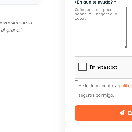
¿En qué te ayudo? *
inversión de la
al grano."
No
rellenes
esto
si
He leído y acepto la
políti
eres
seguros conmigo.
humano:
En