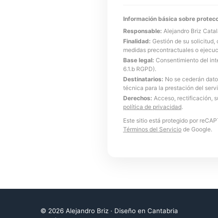
Información básica sobre protecc
Responsable:
Alejandro Briz Catal
Finalidad:
Gestión de su solicitud, 
medidas precontractuales o ejecuc
Base legal:
Consentimiento del inte
6.1.b RGPD).
Destinatarios:
No se cederán datos
técnica para la prestación del serv
Derechos:
Acceso, rectificación, 
política de privacidad
.
Este sitio está protegido por reCA
Términos del Servicio
de Google.
©
2026
Alejandro Briz · Diseño en Cantabria