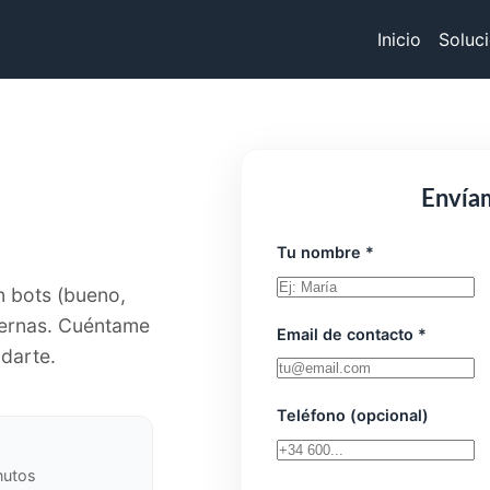
Inicio
Soluc
Envía
Tu nombre *
in bots (bueno,
eternas. Cuéntame
Email de contacto *
udarte.
Teléfono (opcional)
nutos