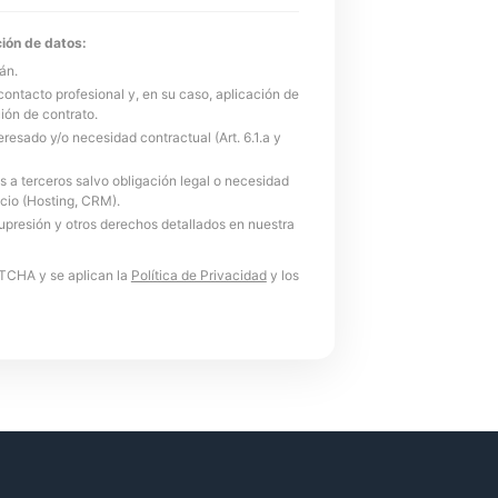
ión de datos:
án.
contacto profesional y, en su caso, aplicación de
ión de contrato.
resado y/o necesidad contractual (Art. 6.1.a y
 a terceros salvo obligación legal o necesidad
icio (Hosting, CRM).
supresión y otros derechos detallados en nuestra
PTCHA y se aplican la
Política de Privacidad
y los
¡Hola! Soy Alejandro. 👋 ¿Qué
necesitas? Selecciona uno de
los temas o escríbeme tu duda:
Web
Apps
Software
Automatizaciones
IA