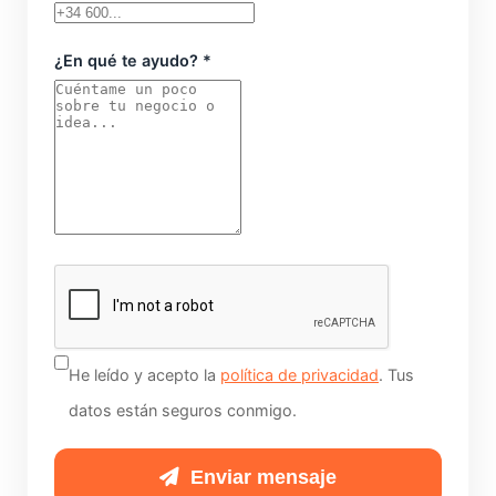
¿En qué te ayudo? *
No
rellenes
esto
si
He leído y acepto la
política de privacidad
. Tus
eres
datos están seguros conmigo.
humano:
Enviar mensaje