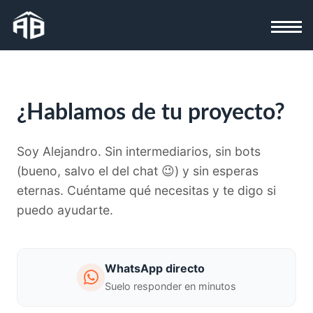
¿Hablamos de tu proyecto?
¡Hola! Soy Alejandro. 👋 ¿Qué necesitas?
Selecciona uno de los temas o escríbeme tu
Soy Alejandro. Sin intermediarios, sin bots
duda:
(bueno, salvo el del chat 😉) y sin esperas
eternas. Cuéntame qué necesitas y te digo si
Web
Apps
Software
Automatizaciones
IA
Diseño
puedo ayudarte.
WhatsApp directo
Suelo responder en minutos