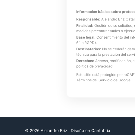
Información básica sobre protecc
Responsable:
Alejandro Briz Catal
Finalidad:
Gestión de su solicitud, 
medidas precontractuales o ejecuc
Base legal:
Consentimiento del inte
6.1.b RGPD).
Destinatarios:
No se cederán datos
técnica para la prestación del serv
Derechos:
Acceso, rectificación, 
política de privacidad
.
Este sitio está protegido por reCA
Términos del Servicio
de Google.
©
2026
Alejandro Briz · Diseño en Cantabria