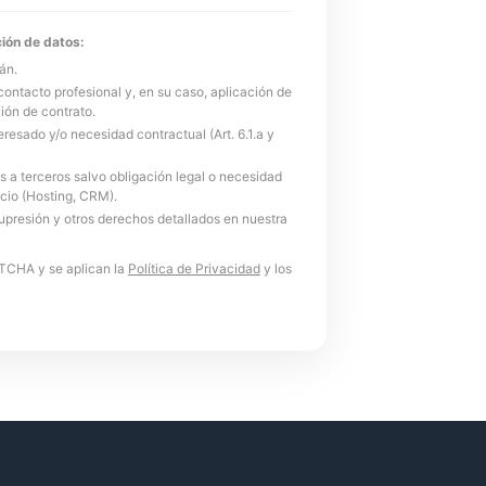
ión de datos:
án.
contacto profesional y, en su caso, aplicación de
ión de contrato.
resado y/o necesidad contractual (Art. 6.1.a y
 a terceros salvo obligación legal o necesidad
icio (Hosting, CRM).
supresión y otros derechos detallados en nuestra
PTCHA y se aplican la
Política de Privacidad
y los
¡Hola! Soy Alejandro. 👋 ¿Qué
necesitas? Selecciona uno de
los temas o escríbeme tu duda:
Web
Apps
Software
Automatizaciones
IA