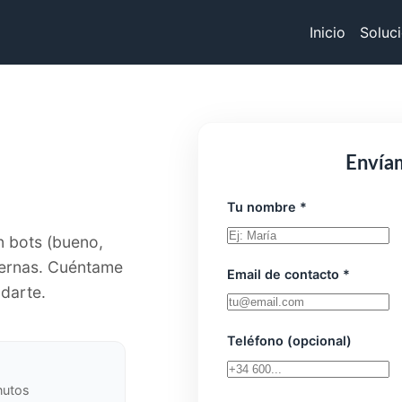
Inicio
Soluc
Envía
Tu nombre *
in bots (bueno,
eternas. Cuéntame
Email de contacto *
udarte.
Teléfono (opcional)
nutos