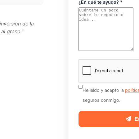
¿En qué te ayudo? *
inversión de la
al grano."
No
rellenes
esto
si
He leído y acepto la
políti
eres
seguros conmigo.
humano:
En