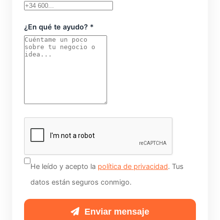
¿En qué te ayudo? *
No
rellenes
esto
si
He leído y acepto la
política de privacidad
. Tus
eres
datos están seguros conmigo.
humano:
Enviar mensaje