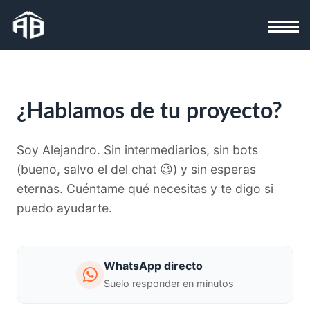
¿Hablamos de tu proyecto?
¡Hola! Soy Alejandro. 👋 ¿Qué necesitas?
Selecciona uno de los temas o escríbeme tu
Soy Alejandro. Sin intermediarios, sin bots
duda:
(bueno, salvo el del chat 😉) y sin esperas
eternas. Cuéntame qué necesitas y te digo si
Web
Apps
Software
Automatizaciones
IA
Diseño
puedo ayudarte.
WhatsApp directo
Suelo responder en minutos