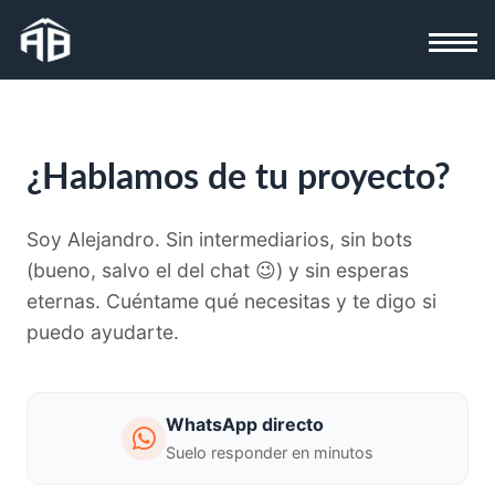
¿Hablamos de tu proyecto?
¡Hola! Soy Alejandro. 👋 ¿Qué necesitas?
Selecciona uno de los temas o escríbeme tu
Soy Alejandro. Sin intermediarios, sin bots
duda:
(bueno, salvo el del chat 😉) y sin esperas
eternas. Cuéntame qué necesitas y te digo si
Web
Apps
Software
Automatizaciones
IA
Diseño
puedo ayudarte.
WhatsApp directo
Suelo responder en minutos