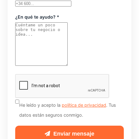
¿En qué te ayudo? *
No
rellenes
esto
si
He leído y acepto la
política de privacidad
. Tus
eres
datos están seguros conmigo.
humano:
Enviar mensaje